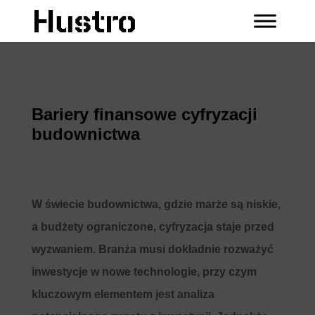
Bariery finansowe cyfryzacji
budownictwa
W świecie budownictwa, gdzie marże są niskie,
a budżety ograniczone, cyfryzacja staje przed
wyzwaniem. Branża musi dokładnie rozważyć
inwestycje w nowe technologie, przy czym
kluczowym elementem jest analiza