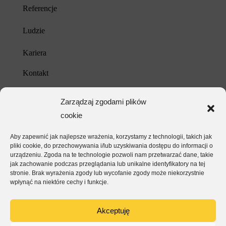
Referencje
Ludzie
Kariera
Kontakt
Unia Europejska
Zarządzaj zgodami plików
cookie
Polityka prywatności
Aby zapewnić jak najlepsze wrażenia, korzystamy z technologii, takich jak
pliki cookie, do przechowywania i/lub uzyskiwania dostępu do informacji o
urządzeniu. Zgoda na te technologie pozwoli nam przetwarzać dane, takie
jak zachowanie podczas przeglądania lub unikalne identyfikatory na tej
stronie. Brak wyrażenia zgody lub wycofanie zgody może niekorzystnie
wpłynąć na niektóre cechy i funkcje.
Akceptuję