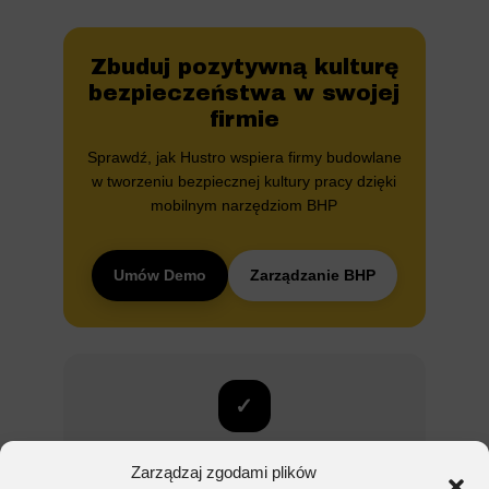
Zbuduj pozytywną kulturę
bezpieczeństwa w swojej
firmie
Sprawdź, jak Hustro wspiera firmy budowlane
w tworzeniu bezpiecznej kultury pracy dzięki
mobilnym narzędziom BHP
Umów Demo
Zarządzanie BHP
✓
Poznaj wszystkie moduły
Zarządzaj zgodami plików
Hustro