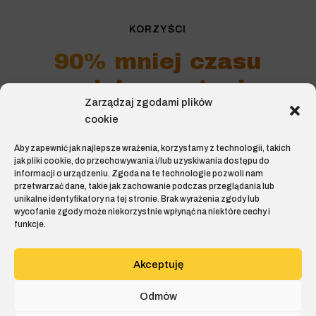
KORZYŚCI
90% mniej czasu
na dokumentację,
Zarządzaj zgodami plików
więcej na realne
cookie
działania
Aby zapewnić jak najlepsze wrażenia, korzystamy z technologii, takich
jak pliki cookie, do przechowywania i/lub uzyskiwania dostępu do
informacji o urządzeniu. Zgoda na te technologie pozwoli nam
przetwarzać dane, takie jak zachowanie podczas przeglądania lub
unikalne identyfikatory na tej stronie. Brak wyrażenia zgody lub
wycofanie zgody może niekorzystnie wpłynąć na niektóre cechy i
funkcje.
Akceptuję
Odmów