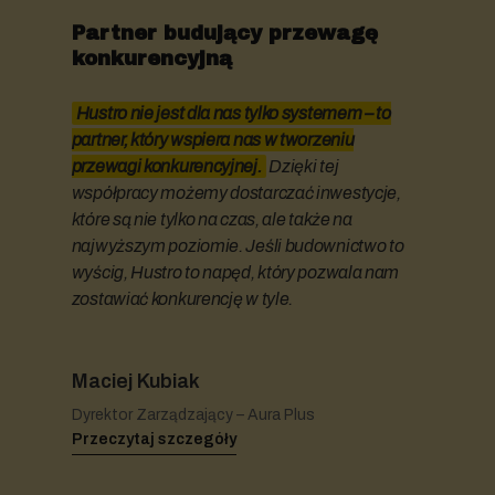
Partner budujący przewagę
konkurencyjną
Hustro nie jest dla nas tylko systemem – to
partner, który wspiera nas w tworzeniu
przewagi konkurencyjnej.
Dzięki tej
współpracy możemy dostarczać inwestycje,
które są nie tylko na czas, ale także na
najwyższym poziomie. Jeśli budownictwo to
wyścig, Hustro to napęd, który pozwala nam
zostawiać konkurencję w tyle.
Maciej Kubiak
Dyrektor Zarządzający – Aura Plus
Przeczytaj szczegóły