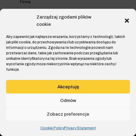
Firma
Opinie klientów
Zarządzaj zgodami plików
cookie
Ludzie
Kariera
Aby zapewnić jak najlepsze wrażenia, korzystamy z technologii, takich
jak pliki cookie, do przechowywania i/lub uzyskiwania dostępu do
informacji o urządzeniu. Zgoda na te technologie pozwoli nam
Kontakt
przetwarzać dane, takie jak zachowanie podczas przeglądania lub
unikalne identyfikatory na tej stronie. Brak wyrażenia zgody lub
Unia Europejska
wycofanie zgody może niekorzystnie wpłynąć na niektóre cechy i
funkcje.
Polityka prywatności
Akceptuję
Odmów
Zobacz preferencje
Cookie Policy
Privacy Statement
Ⓒ Hustro 2018-2026. All rights reserved.