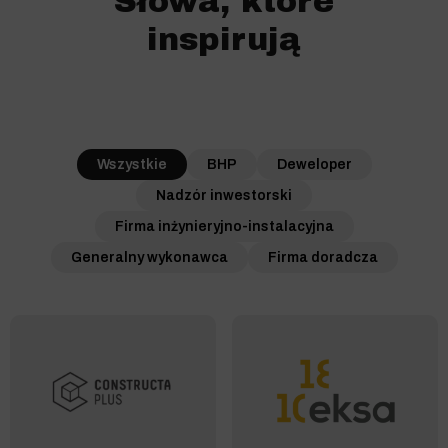
Słowa, które
inspirują
Wszystkie
BHP
Deweloper
Nadzór inwestorski
Firma inżynieryjno-instalacyjna
Generalny wykonawca
Firma doradcza