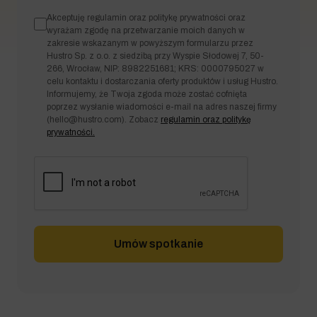
Akceptuję regulamin oraz politykę prywatności oraz
wyrażam zgodę na przetwarzanie moich danych w
zakresie wskazanym w powyższym formularzu przez
Hustro Sp. z o.o. z siedzibą przy Wyspie Słodowej 7, 50-
266, Wrocław, NIP: 8982251681; KRS: 0000795027 w
celu kontaktu i dostarczania oferty produktów i usług Hustro.
Informujemy, że Twoja zgoda może zostać cofnięta
poprzez wysłanie wiadomości e-mail na adres naszej firmy
(
hello@hustro.com
). Zobacz
regulamin oraz politykę
prywatności.
Umów spotkanie