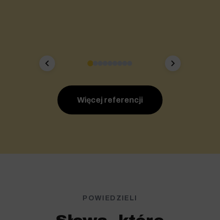
chevron_left
chevron_right
Więcej referencji
POWIEDZIELI