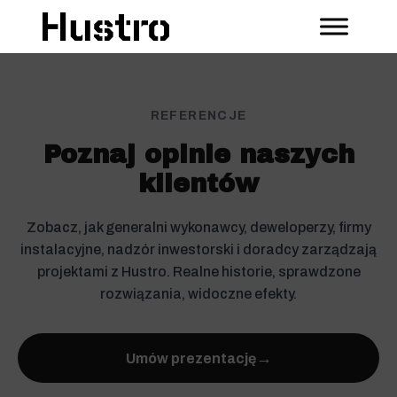
REFERENCJE
Poznaj opinie naszych
klientów
Zobacz, jak generalni wykonawcy, deweloperzy, firmy
instalacyjne, nadzór inwestorski i doradcy zarządzają
projektami z Hustro. Realne historie, sprawdzone
rozwiązania, widoczne efekty.
→
Umów prezentację