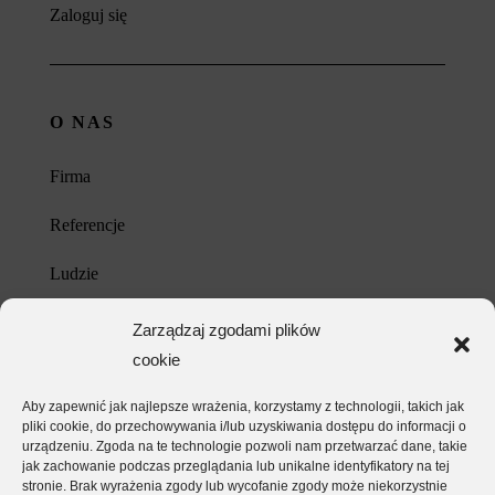
Zaloguj się
O NAS
Firma
Referencje
Ludzie
Kariera
Zarządzaj zgodami plików
cookie
Kontakt
Aby zapewnić jak najlepsze wrażenia, korzystamy z technologii, takich jak
Unia Europejska
pliki cookie, do przechowywania i/lub uzyskiwania dostępu do informacji o
urządzeniu. Zgoda na te technologie pozwoli nam przetwarzać dane, takie
Polityka prywatności
jak zachowanie podczas przeglądania lub unikalne identyfikatory na tej
stronie. Brak wyrażenia zgody lub wycofanie zgody może niekorzystnie