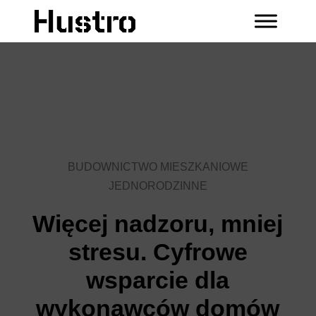
BUDOWNICTWO MIESZKANIOWE
JEDNORODZINNE
Więcej nadzoru, mniej
stresu. Cyfrowe
wsparcie dla
wykonawców domów