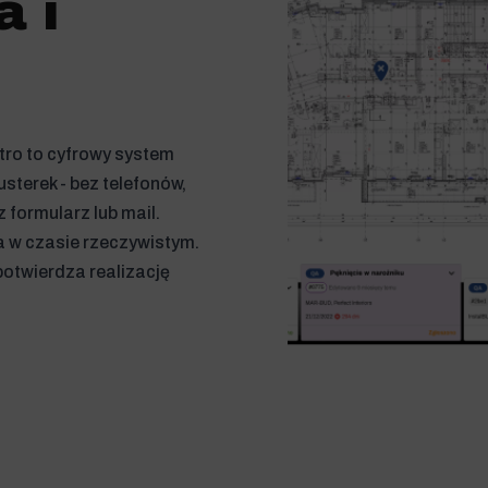
a i
ro to cyfrowy system
usterek - bez telefonów,
z formularz lub mail.
a w czasie rzeczywistym.
otwierdza realizację