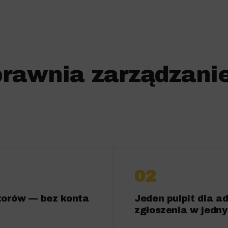
prawnia zarządzani
02
torów — bez konta
Jeden pulpit dla a
zgłoszenia w jedn