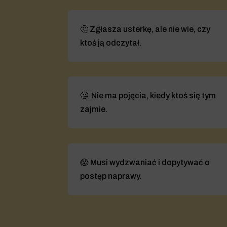
🤔 Zgłasza usterkę, ale nie wie, czy
ktoś ją odczytał.
🤔 Nie ma pojęcia, kiedy ktoś się tym
zajmie.
😱 Musi wydzwaniać i dopytywać o
postęp naprawy.