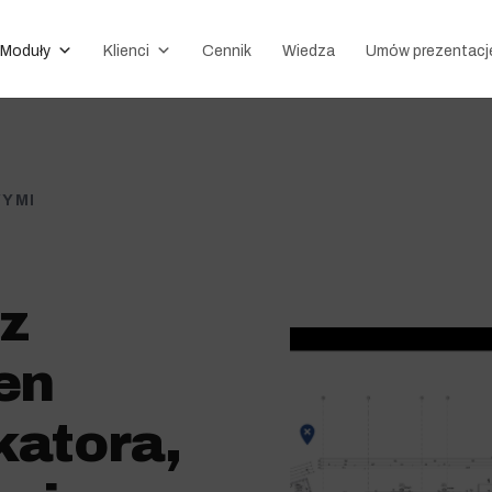
Moduły
Klienci
Cennik
Wiedza
Umów prezentacj
WYMI
z
en
katora,