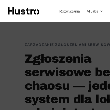
Rozwiązania
AI Labs
ZARZĄDZANIE ZGŁOSZENIAMI SERWISO
Zgłoszenia
serwisowe be
chaosu — jed
system dla lo