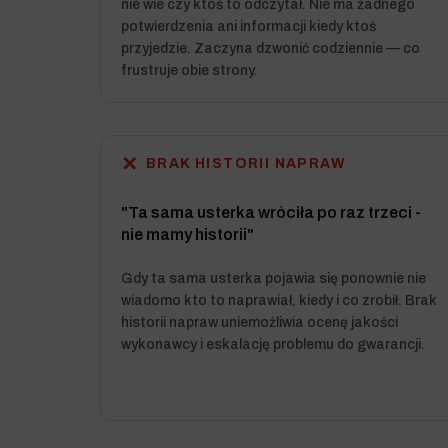
nie wie czy ktoś to odczytał. Nie ma żadnego
potwierdzenia ani informacji kiedy ktoś
przyjedzie. Zaczyna dzwonić codziennie — co
frustruje obie strony.
✕
BRAK HISTORII NAPRAW
"Ta sama usterka wróciła po raz trzeci -
nie mamy historii"
Gdy ta sama usterka pojawia się ponownie nie
wiadomo kto to naprawiał, kiedy i co zrobił. Brak
historii napraw uniemożliwia ocenę jakości
wykonawcy i eskalację problemu do gwarancji.