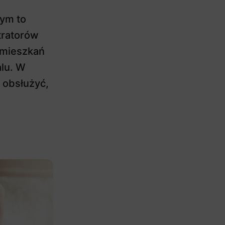
nym to
tratorów
 mieszkań
lu. W
 obsłużyć,