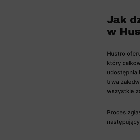
Jak d
w Hus
Hustro ofer
który całkow
udostępnia 
trwa zaledw
wszystkie z
Proces zgła
następujący