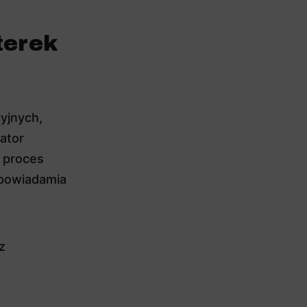
terek
yjnych,
rator
y proces
 powiadamia
z