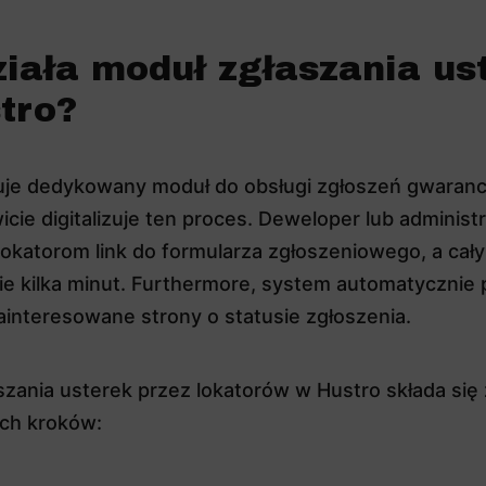
ziała moduł zgłaszania us
tro?
uje dedykowany moduł do obsługi zgłoszeń gwaranc
icie digitalizuje ten proces. Deweloper lub administ
lokatorom link do formularza zgłoszeniowego, a cał
ie kilka minut. Furthermore, system automatycznie
ainteresowane strony o statusie zgłoszenia.
szania usterek przez lokatorów w Hustro składa się 
ch kroków: