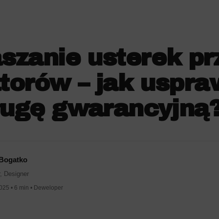
szanie usterek pr
torów – jak uspra
ługę gwarancyjną
 Bogatko
, Designer
025 • 6 min • Deweloper