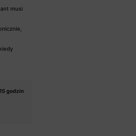
sant musi
onicznie,
 kiedy
15 godzin