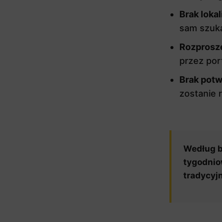
Brak lokal
sam szuk
Rozprosz
przez por
Brak potw
zostanie 
Według b
tygodnio
tradycyj