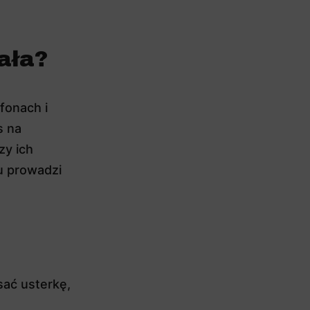
e
ała?
fonach i
s na
zy ich
u prowadzi
sać usterkę,