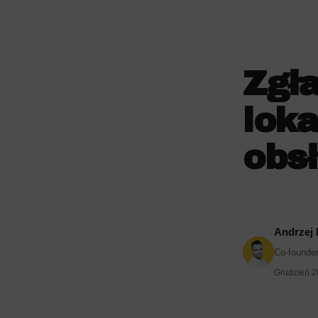
Zgła
loka
obs
Andrzej
Co-founder
Grudzień 2