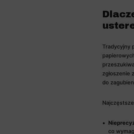
Dlacz
uster
Tradycyjny p
papierowych
przeszukiwa
zgłoszenie 
do zagubieni
Najczęstsze
Nieprecyz
co wymag