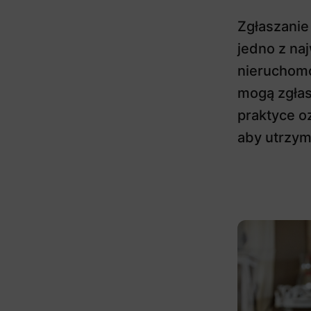
Zgłaszanie
jedno z na
nieruchomo
mogą zgłas
praktyce o
aby utrzym