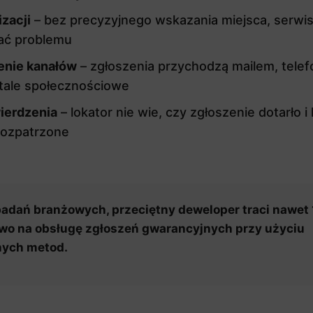
izacji
– bez precyzyjnego wskazania miejsca, serwi
ać problemu
enie kanałów
– zgłoszenia przychodzą mailem, telef
tale społecznościowe
ierdzenia
– lokator nie wie, czy zgłoszenie dotarło i
rozpatrzone
adań branżowych, przeciętny deweloper traci nawet 
wo na obsługę zgłoszeń gwarancyjnych przy użyciu
nych metod.