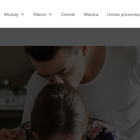
Moduły
Klienci
Cennik
Wiedza
Umów prezentac