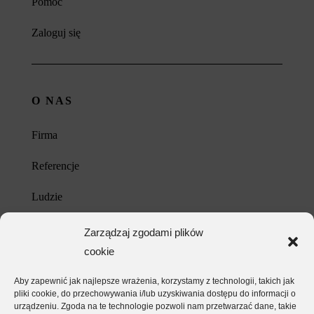
Pomoc
Zaloguj się
O NAS
Firma
Referencje
Ludzie
Kariera
Zarządzaj zgodami plików
cookie
Kontakt
Aby zapewnić jak najlepsze wrażenia, korzystamy z technologii, takich jak
Unia Europejska
pliki cookie, do przechowywania i/lub uzyskiwania dostępu do informacji o
urządzeniu. Zgoda na te technologie pozwoli nam przetwarzać dane, takie