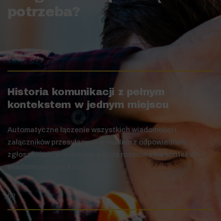
potrzeba?
01
Historia komunikacji z pełnym
kontekstem w jednym miejscu
Automatyczne łączenie wszystkich wiadomości i
załączników przesyłanych e-mailem z odpowiednimi
zgłoszeniami w systemie. Każda rozmowa ma kontekst —
wiadomo o czym, kiedy i z kim.
02