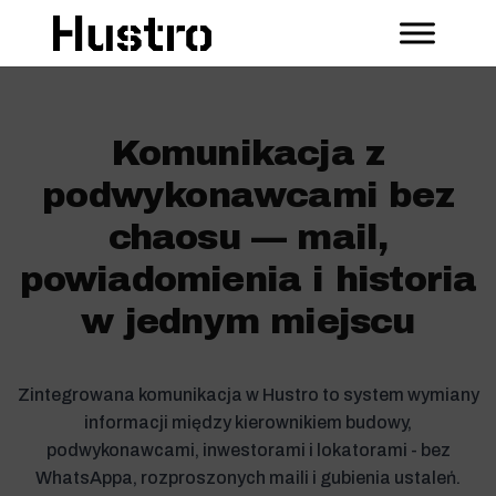
Komunikacja z
podwykonawcami bez
chaosu — mail,
powiadomienia i historia
w jednym miejscu
Zintegrowana komunikacja w Hustro to system wymiany
informacji między kierownikiem budowy,
podwykonawcami, inwestorami i lokatorami - bez
WhatsAppa, rozproszonych maili i gubienia ustaleń.