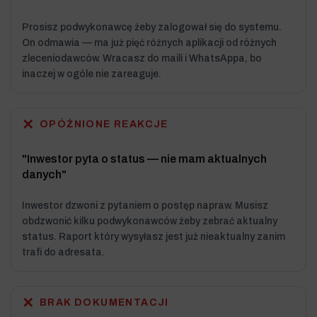
Prosisz podwykonawcę żeby zalogował się do systemu.
On odmawia — ma już pięć różnych aplikacji od różnych
zleceniodawców. Wracasz do maili i WhatsAppa, bo
inaczej w ogóle nie zareaguje.
✕
OPÓŹNIONE REAKCJE
"Inwestor pyta o status — nie mam aktualnych
danych"
Inwestor dzwoni z pytaniem o postęp napraw. Musisz
obdzwonić kilku podwykonawców żeby zebrać aktualny
status. Raport który wysyłasz jest już nieaktualny zanim
trafi do adresata.
✕
BRAK DOKUMENTACJI