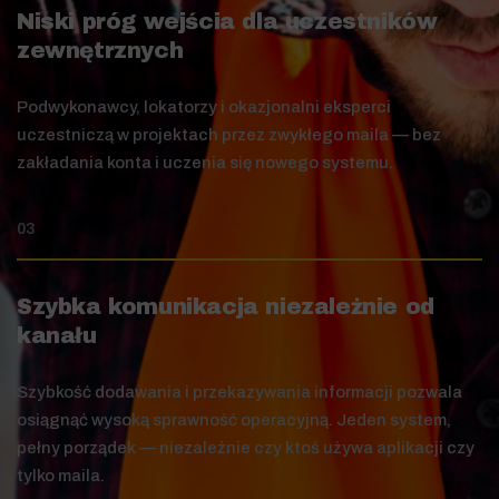
Niski próg wejścia dla uczestników
zewnętrznych
Podwykonawcy, lokatorzy i okazjonalni eksperci
uczestniczą w projektach przez zwykłego maila — bez
zakładania konta i uczenia się nowego systemu.
03
Szybka komunikacja niezależnie od
kanału
Szybkość dodawania i przekazywania informacji pozwala
osiągnąć wysoką sprawność operacyjną. Jeden system,
pełny porządek — niezależnie czy ktoś używa aplikacji czy
tylko maila.