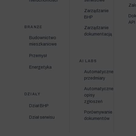
nieruchomości
serwisowe
Zal
Zarządzanie
Dok
BHP
API
BRANŻE
Zarządzanie
dokumentacją
Budownictwo
mieszkaniowe
Przemysł
AI LABS
Energetyka
Automatyczne
przedmiary
Automatyczne
DZIAŁY
opisy
zgłoszeń
Dział BHP
Porównywanie
Dział serwisu
dokumentów