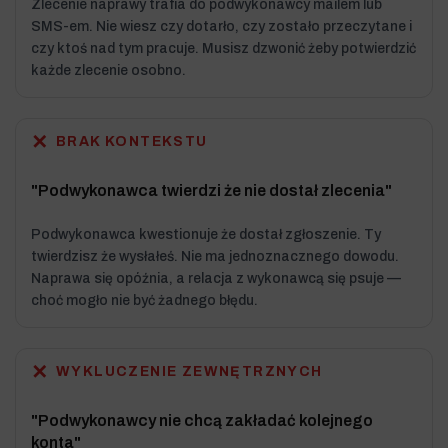
Zlecenie naprawy trafia do podwykonawcy mailem lub
SMS-em. Nie wiesz czy dotarło, czy zostało przeczytane i
czy ktoś nad tym pracuje. Musisz dzwonić żeby potwierdzić
każde zlecenie osobno.
✕
BRAK KONTEKSTU
"Podwykonawca twierdzi że nie dostał zlecenia"
Podwykonawca kwestionuje że dostał zgłoszenie. Ty
twierdzisz że wysłałeś. Nie ma jednoznacznego dowodu.
Naprawa się opóźnia, a relacja z wykonawcą się psuje —
choć mogło nie być żadnego błędu.
✕
WYKLUCZENIE ZEWNĘTRZNYCH
"Podwykonawcy nie chcą zakładać kolejnego
konta"