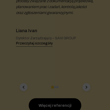
procesy związane z dokumentacją projektową,
planowaniem prac i zadań, kontrolą jakości
oraz zgłoszeniami gwarancyjnymi.
Liana Ivan
Dyrektor Zarządzający – SAVI GROUP
Przeczytaj szczegóły
chevron_left
chevron_right
Więcej referencji