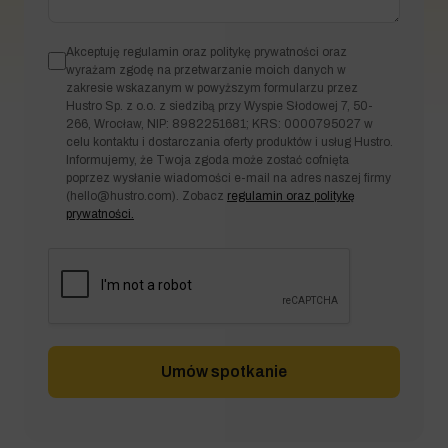
Akceptuję regulamin oraz politykę prywatności oraz
wyrażam zgodę na przetwarzanie moich danych w
zakresie wskazanym w powyższym formularzu przez
Hustro Sp. z o.o. z siedzibą przy Wyspie Słodowej 7, 50-
266, Wrocław, NIP: 8982251681; KRS: 0000795027 w
celu kontaktu i dostarczania oferty produktów i usług Hustro.
Informujemy, że Twoja zgoda może zostać cofnięta
poprzez wysłanie wiadomości e-mail na adres naszej firmy
(
hello@hustro.com
). Zobacz
regulamin oraz politykę
prywatności.
Umów spotkanie