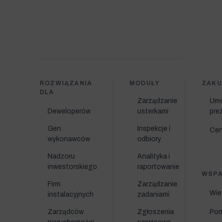
ROZWIĄZANIA
MODUŁY
ZAKU
DLA
Zarządzanie
Um
Deweloperów
usterkami
pre
Gen.
Inspekcje i
Cen
wykonawców
odbiory
Nadzoru
Analityka i
inwestorskiego
raportowanie
WSPA
Firm
Zarządzanie
Wie
instalacyjnych
zadaniami
Zarządców
Zgłoszenia
Po