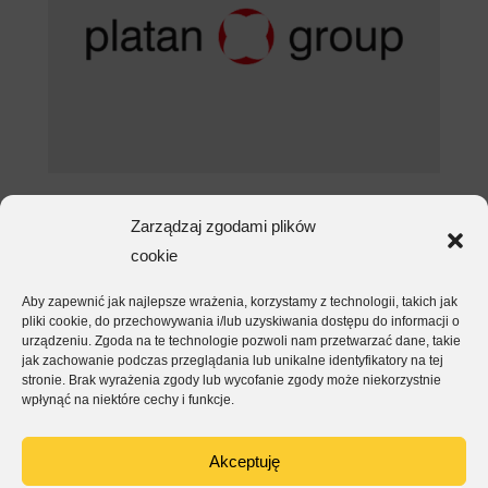
Platan Group – porządek w
Zarządzaj zgodami plików
dokumentacji od pierwszego
cookie
dnia
mar 9, 2026
Aby zapewnić jak najlepsze wrażenia, korzystamy z technologii, takich jak
pliki cookie, do przechowywania i/lub uzyskiwania dostępu do informacji o
urządzeniu. Zgoda na te technologie pozwoli nam przetwarzać dane, takie
CZYTAJ DALEJ
jak zachowanie podczas przeglądania lub unikalne identyfikatory na tej
stronie. Brak wyrażenia zgody lub wycofanie zgody może niekorzystnie
wpłynąć na niektóre cechy i funkcje.
Akceptuję