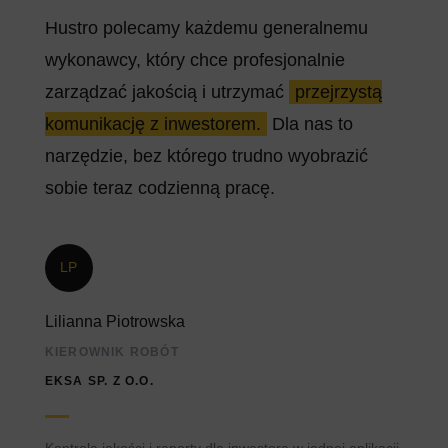
Hustro polecamy każdemu generalnemu
wykonawcy, który chce profesjonalnie
zarządzać jakością i utrzymać
przejrzystą
komunikację z inwestorem.
Dla nas to
narzędzie, bez którego trudno wyobrazić
sobie teraz codzienną pracę.
LP
Lilianna Piotrowska
KIEROWNIK ROBÓT
EKSA SP. Z O.O.
Kontrola jakości i raporty dla inwestora w jednej aplikacji