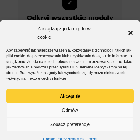
✓
Odkryj wszystkie moduły
Hustro
Zarządzaj zgodami plików
cookie
Oprócz zarządzania niezgodnościami, Hustro
oferuje kompletny zestaw narzędzi do
Aby zapewnić jak najlepsze wrażenia, korzystamy z technologii, takich jak
cyfryzacji procesów budowlanych: inspekcje,
pliki cookie, do przechowywania i/lub uzyskiwania dostępu do informacji o
odbiory, zarządzanie dokumentacją, analityka i
urządzeniu. Zgoda na te technologie pozwoli nam przetwarzać dane, takie
wiele więcej.
jak zachowanie podczas przeglądania lub unikalne identyfikatory na tej
stronie. Brak wyrażenia zgody lub wycofanie zgody może niekorzystnie
wpłynąć na niektóre cechy i funkcje.
Inspekcje i odbiory
Akceptuję
Odmów
Zobacz preferencje
Ⓒ Hustro 2018-2026. All rights reserved.
Cookie Policy
Privacy Statement