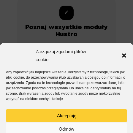
✓
Poznaj wszystkie moduły
Hustro
Oprócz zaawansowanego raportowania,
Zarządzaj zgodami plików
Hustro oferuje kompleksowe rozwiązania do
cookie
zarządzania inspekcjami, BHP, dokumentacją i
analityką budowlaną.
Aby zapewnić jak najlepsze wrażenia, korzystamy z technologii, takich jak
pliki cookie, do przechowywania i/lub uzyskiwania dostępu do informacji o
urządzeniu. Zgoda na te technologie pozwoli nam przetwarzać dane, takie
Inspekcje i odbiory
jak zachowanie podczas przeglądania lub unikalne identyfikatory na tej
stronie. Brak wyrażenia zgody lub wycofanie zgody może niekorzystnie
wpłynąć na niektóre cechy i funkcje.
Akceptuję
×
Odmów