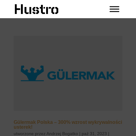
Gülermak Polska – 300% wzrost wykrywalności
usterek!
utworzone przez
Andrzej Bogatko
|
paź 31, 2023
|