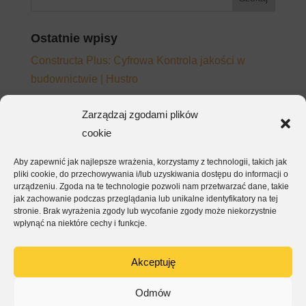
Ostatnie wpisy
Constructa Plus: Cyfrowa Kontrola jakości w
budownictwie | Hustro
Adopcja platformy CDE – dlaczego zespoły
Zarządzaj zgodami plików
wracają do e-maila mimo wdrożonego systemu
cookie
Jak napisać wymagania do platformy CDE, które
Aby zapewnić jak najlepsze wrażenia, korzystamy z technologii, takich jak
będą działać – nie tylko na papierze
pliki cookie, do przechowywania i/lub uzyskiwania dostępu do informacji o
urządzeniu. Zgoda na te technologie pozwoli nam przetwarzać dane, takie
EKSA – kontrola jakości i raporty dla inwestora w
jak zachowanie podczas przeglądania lub unikalne identyfikatory na tej
jednej aplikacji
stronie. Brak wyrażenia zgody lub wycofanie zgody może niekorzystnie
wpłynąć na niektóre cechy i funkcje.
ArmetBis – kompletacja, montaż i odbiór w jednej
aplikacji
Akceptuję
Najnowsze komentarze
Odmów