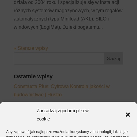
działa od 2004 roku i specjalizuje się w instalacji
różnych systemów magazynowych, w tym regałów
automatycznych typu Miniload (AKL), SILO i
windowych (LogiMat). Dzięki bogatemu...
« Starsze wpisy
Ostatnie wpisy
Constructa Plus: Cyfrowa Kontrola jakości w
budownictwie | Hustro
Adopcja platformy CDE – dlaczego zespoły
Zarządzaj zgodami plików
wracają do e-maila mimo wdrożonego systemu
cookie
Jak napisać wymagania do platformy CDE, które
Aby zapewnić jak najlepsze wrażenia, korzystamy z technologii, takich jak
będą działać – nie tylko na papierze