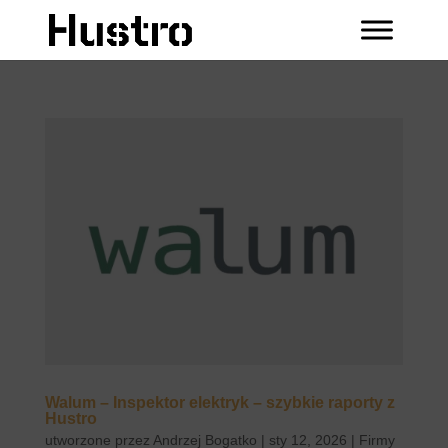
Walum – Inspektor elektryk – szybkie raporty z
Hustro
utworzone przez
Andrzej Bogatko
|
sty 12, 2026
|
Firmy