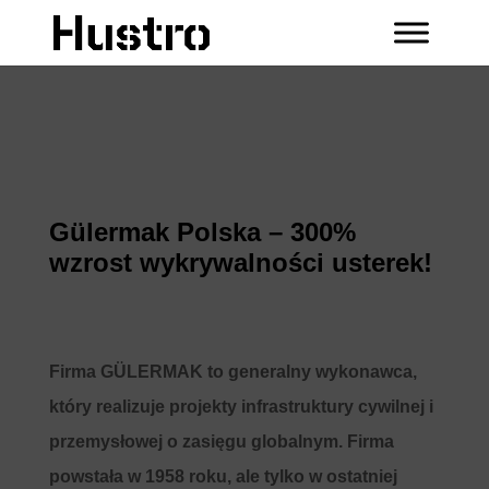
Gülermak Polska – 300%
wzrost wykrywalności usterek!
Firma GÜLERMAK to generalny wykonawca,
który realizuje projekty infrastruktury cywilnej i
przemysłowej o zasięgu globalnym. Firma
powstała w 1958 roku, ale tylko w ostatniej