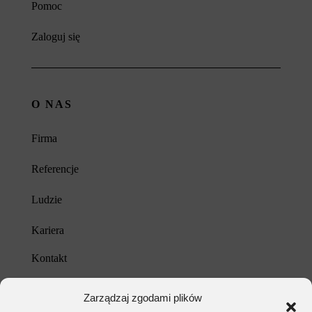
Pomoc
Zaloguj się
O NAS
Firma
Referencje
Ludzie
Kariera
Kontakt
Unia Europejska
Zarządzaj zgodami plików