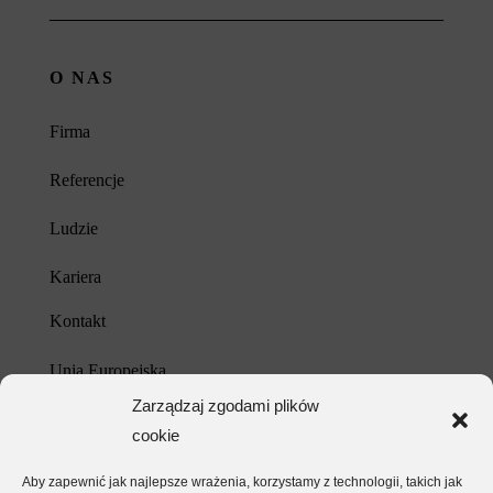
O NAS
Firma
Referencje
Ludzie
Kariera
Kontakt
Unia Europejska
Zarządzaj zgodami plików
Polityka prywatności
cookie
Aby zapewnić jak najlepsze wrażenia, korzystamy z technologii, takich jak