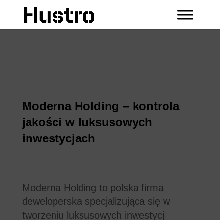
Moderna Holding – kontrola
jakości w luksusowych
inwestycjach
Moderna Holding to polska firma
deweloperska specjalizująca się w
tworzeniu luksusowych inwestycji