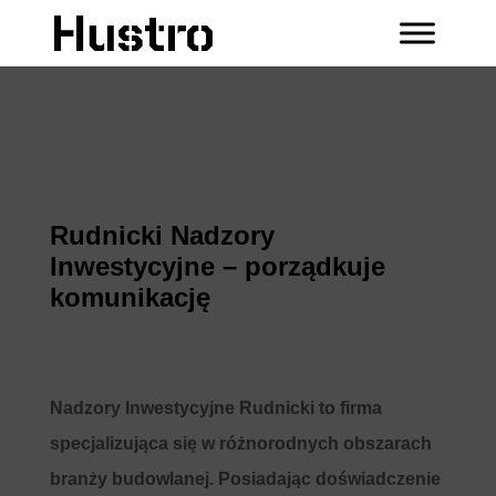
Rudnicki Nadzory
Inwestycyjne – porządkuje
komunikację
Nadzory Inwestycyjne Rudnicki to firma
specjalizująca się w różnorodnych obszarach
branży budowlanej. Posiadając doświadczenie