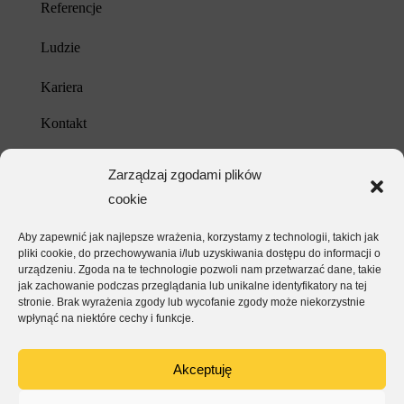
Referencje
Ludzie
Kariera
Kontakt
Unia Europejska
Zarządzaj zgodami plików
cookie
Polityka prywatności
Aby zapewnić jak najlepsze wrażenia, korzystamy z technologii, takich jak
pliki cookie, do przechowywania i/lub uzyskiwania dostępu do informacji o
urządzeniu. Zgoda na te technologie pozwoli nam przetwarzać dane, takie
jak zachowanie podczas przeglądania lub unikalne identyfikatory na tej
stronie. Brak wyrażenia zgody lub wycofanie zgody może niekorzystnie
wpłynąć na niektóre cechy i funkcje.
Akceptuję