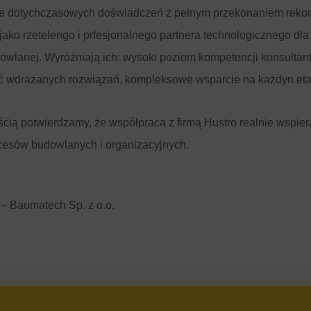
e dotychczasowych doświadczeń z pełnym przekonaniem rek
 jako rzetelengo i prfesjonalnego partnera technologicznego dla
dowlanej.
Wyróżniają ich: wysoki poziom kompetencji konsultant
ść wdrażanych rozwiązań, kompleksowe wsparcie na każdyn eta
cią potwierdzamy, że współpraca z firmą Hustro realnie wspie
cesów budowlanych i organizacyjnych.
– Baumatech Sp. z o.o.