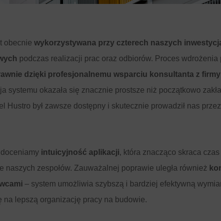
st obecnie
wykorzystywana przy czterech naszych inwestycj
wych
podczas realizacji prac oraz odbiorów. Proces wdrożenia 
rawnie dzięki profesjonalnemu wsparciu konsultanta z firm
a systemu okazała się znacznie prostsze niż początkowo zakł
el Hustro był zawsze dostępny i skutecznie prowadził nas przez
e doceniamy
intuicyjność aplikacji
, która znacząco skraca czas
ie naszych zespołów. Zauważalnej poprawie uległa również
ko
wcami
– system umożliwia szybszą i bardziej efektywną wymian
ę na lepszą organizację pracy na budowie.