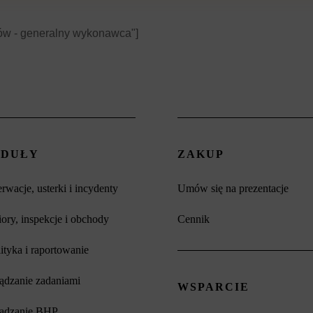
ntów - generalny wykonawca"]
DUŁY
ZAKUP
rwacje, usterki i incydenty
Umów się na prezentacje
ory, inspekcje i obchody
Cennik
ityka i raportowanie
ądzanie zadaniami
WSPARCIE
ządzanie BHP