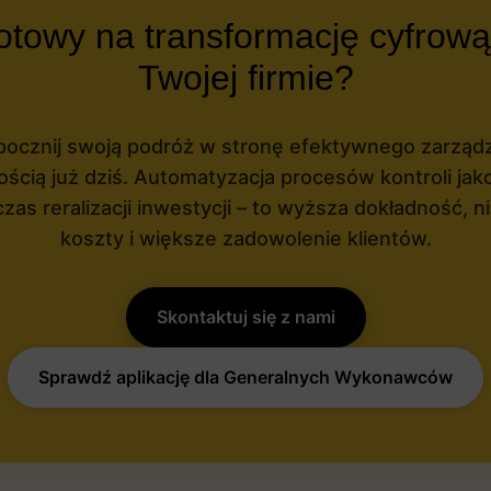
towy na transformację cyfrow
Twojej firmie?
ocznij swoją podróż w stronę efektywnego zarząd
ością już dziś. Automatyzacja procesów kontroli jak
zas reralizacji inwestycji – to wyższa dokładność, n
koszty i większe zadowolenie klientów.
Skontaktuj się z nami
Sprawdź aplikację dla Generalnych Wykonawców