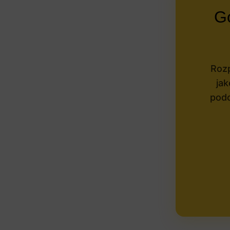
Go
Rozp
jak
podc