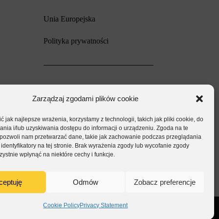
Unia Europejska
Polityka prywatności
Zarządzaj zgodami plików cookie
 jak najlepsze wrażenia, korzystamy z technologii, takich jak pliki cookie, do
ia i/lub uzyskiwania dostępu do informacji o urządzeniu. Zgoda na te
 pozwoli nam przetwarzać dane, takie jak zachowanie podczas przeglądania
 identyfikatory na tej stronie. Brak wyrażenia zgody lub wycofanie zgody
ystnie wpłynąć na niektóre cechy i funkcje.
ceptuję
Odmów
Zobacz preferencje
Cookie Policy
Privacy Statement