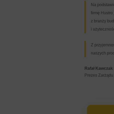
Na podstawi
firmę Hustro
z branży bu
i użyteczno
Z przyjemnoś
naszych pro
Rafał Kawczak
Prezes Zarządu 