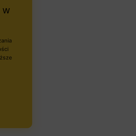
ą w
zania
ości
iższe