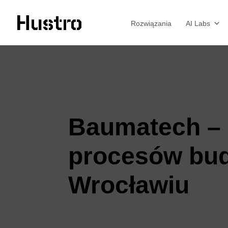
Rozwiązania
AI Labs
Baumatech – 
procesów bu
Wrocławiu