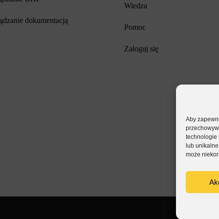
Wiedza
ądzanie dokumentacją
Pomoc
Zaloguj się
Aby zapewnić
przechowywan
technologie
lub unikalne
może niekorz
Ak