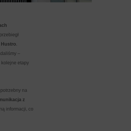
ach
przebiegł
y Hustro
.
adaliśmy –
 kolejne etapy
 potrzebny na
munikacja z
ą informacji, co