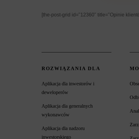
[the-post-grid id="12360" title="Opinie klie
ROZWIĄZANIA DLA
MO
Aplikacja dla inwestorów i
Obse
deweloperów
Odbi
Aplikacja dla generalnych
Anal
wykonawców
Zarz
Aplikacja dla nadzoru
inwestorskiego
Zar