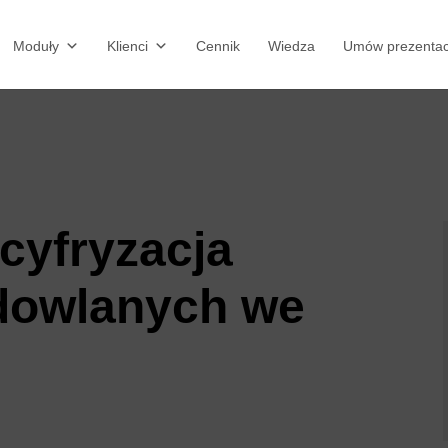
Moduły
Klienci
Cennik
Wiedza
Umów prezentac
cyfryzacja
dowlanych we