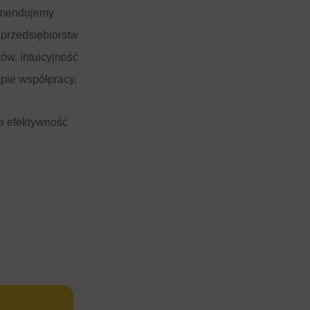
omendujemy
 przedsiębiorstw
ów, intuicyjność
pie współpracy.
ra efektywność