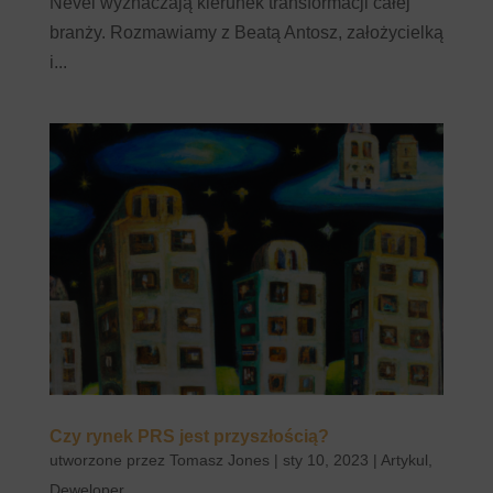
Nevel wyznaczają kierunek transformacji całej
branży. Rozmawiamy z Beatą Antosz, założycielką
i...
Czy rynek PRS jest przyszłością?
utworzone przez
Tomasz Jones
|
sty 10, 2023
|
Artykul
,
Deweloper