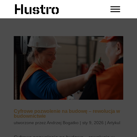
Cyfrowe pozwolenie na budowę – rewolucja w
budownictwie
utworzone przez
Andrzej Bogatko
|
sty 9, 2026
|
Artykul