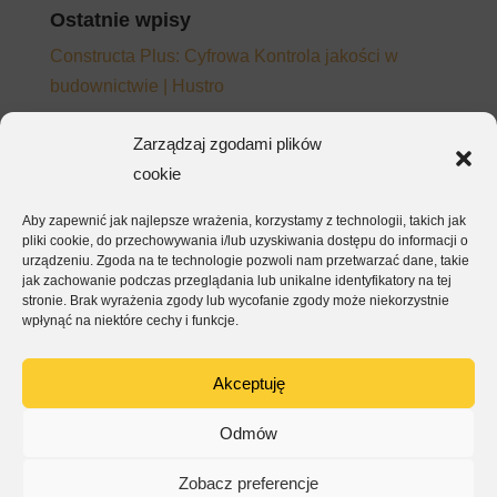
Ostatnie wpisy
Constructa Plus: Cyfrowa Kontrola jakości w
budownictwie | Hustro
Adopcja platformy CDE – dlaczego zespoły
Zarządzaj zgodami plików
wracają do e-maila mimo wdrożonego systemu
cookie
Jak napisać wymagania do platformy CDE, które
Aby zapewnić jak najlepsze wrażenia, korzystamy z technologii, takich jak
będą działać – nie tylko na papierze
pliki cookie, do przechowywania i/lub uzyskiwania dostępu do informacji o
EKSA – kontrola jakości i raporty dla inwestora w
urządzeniu. Zgoda na te technologie pozwoli nam przetwarzać dane, takie
jak zachowanie podczas przeglądania lub unikalne identyfikatory na tej
jednej aplikacji
stronie. Brak wyrażenia zgody lub wycofanie zgody może niekorzystnie
wpłynąć na niektóre cechy i funkcje.
ArmetBis – kompletacja, montaż i odbiór w jednej
aplikacji
Akceptuję
Najnowsze komentarze
Odmów
Zobacz preferencje