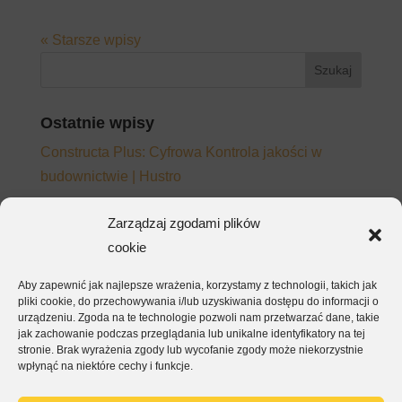
« Starsze wpisy
Ostatnie wpisy
Constructa Plus: Cyfrowa Kontrola jakości w
budownictwie | Hustro
Adopcja platformy CDE – dlaczego zespoły
Zarządzaj zgodami plików
wracają do e-maila mimo wdrożonego systemu
cookie
Jak napisać wymagania do platformy CDE, które
Aby zapewnić jak najlepsze wrażenia, korzystamy z technologii, takich jak
będą działać – nie tylko na papierze
pliki cookie, do przechowywania i/lub uzyskiwania dostępu do informacji o
EKSA – kontrola jakości i raporty dla inwestora w
urządzeniu. Zgoda na te technologie pozwoli nam przetwarzać dane, takie
jak zachowanie podczas przeglądania lub unikalne identyfikatory na tej
jednej aplikacji
stronie. Brak wyrażenia zgody lub wycofanie zgody może niekorzystnie
wpłynąć na niektóre cechy i funkcje.
ArmetBis – kompletacja, montaż i odbiór w jednej
aplikacji