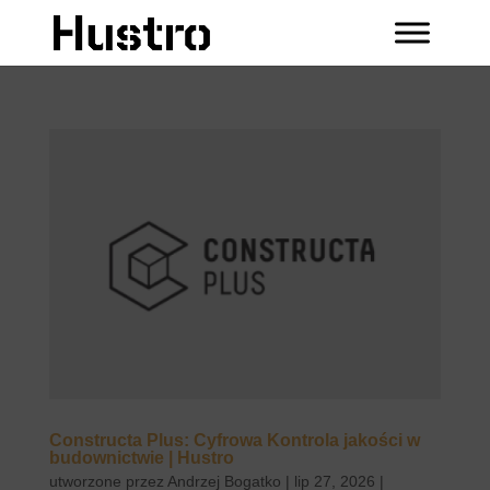
Constructa Plus: Cyfrowa Kontrola jakości w
budownictwie | Hustro
utworzone przez
Andrzej Bogatko
|
lip 27, 2026
|