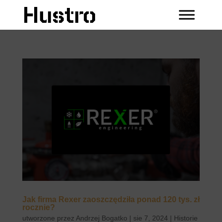
Jak firma Rexer zaoszczędziła ponad 120 tys. zł
rocznie?
utworzone przez
Andrzej Bogatko
|
sie 7, 2024
|
Historie