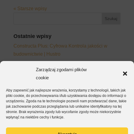
« Starsze wpisy
Ostatnie wpisy
Constructa Plus: Cyfrowa Kontrola jakości w
budownictwie | Hustro
Adopcja platformy CDE – dlaczego zespoły
Zarządzaj zgodami plików
wracają do e-maila mimo wdrożonego systemu
cookie
Jak napisać wymagania do platformy CDE, które
Aby zapewnić jak najlepsze wrażenia, korzystamy z technologii, takich jak
będą działać – nie tylko na papierze
pliki cookie, do przechowywania i/lub uzyskiwania dostępu do informacji o
EKSA – kontrola jakości i raporty dla inwestora w
urządzeniu. Zgoda na te technologie pozwoli nam przetwarzać dane, takie
jak zachowanie podczas przeglądania lub unikalne identyfikatory na tej
jednej aplikacji
stronie. Brak wyrażenia zgody lub wycofanie zgody może niekorzystnie
wpłynąć na niektóre cechy i funkcje.
ArmetBis – kompletacja, montaż i odbiór w jednej
aplikacji