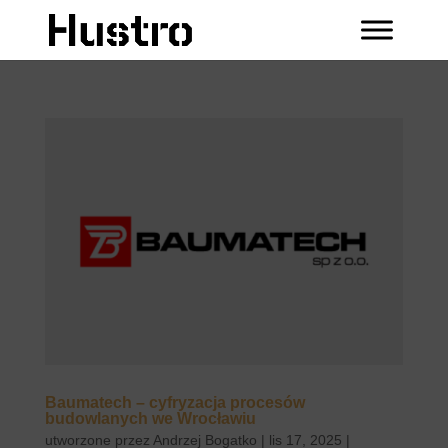
Baumatech – cyfryzacja procesów
budowlanych we Wrocławiu
utworzone przez
Andrzej Bogatko
|
lis 17, 2025
|