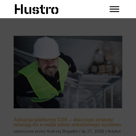
Adopcja platformy CDE – dlaczego zespoły
wracają do e-maila mimo wdrożonego systemu
utworzone przez
Andrzej Bogatko
|
lip 27, 2026
|
Artykul