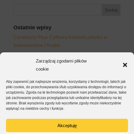
Ostatnie wpisy
Constructa Plus: Cyfrowa Kontrola jakości w
budownictwie | Hustro
Adopcja platformy CDE – dlaczego zespoły
Zarządzaj zgodami plików
wracają do e-maila mimo wdrożonego systemu
cookie
Jak napisać wymagania do platformy CDE, które
Aby zapewnić jak najlepsze wrażenia, korzystamy z technologii, takich jak
będą działać – nie tylko na papierze
pliki cookie, do przechowywania i/lub uzyskiwania dostępu do informacji o
EKSA – kontrola jakości i raporty dla inwestora w
urządzeniu. Zgoda na te technologie pozwoli nam przetwarzać dane, takie
jak zachowanie podczas przeglądania lub unikalne identyfikatory na tej
jednej aplikacji
stronie. Brak wyrażenia zgody lub wycofanie zgody może niekorzystnie
wpłynąć na niektóre cechy i funkcje.
ArmetBis – kompletacja, montaż i odbiór w jednej
aplikacji
Akceptuję