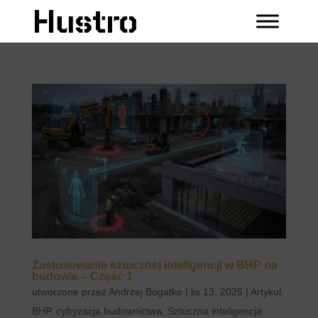
Zastosowanie sztucznej inteligencji w BHP na
budowie – Część 1
utworzone przez
Andrzej Bogatko
|
lis 13, 2025
|
Artykul
,
BHP
,
cyfryzacja budownictwa
,
Sztuczna inteligencja