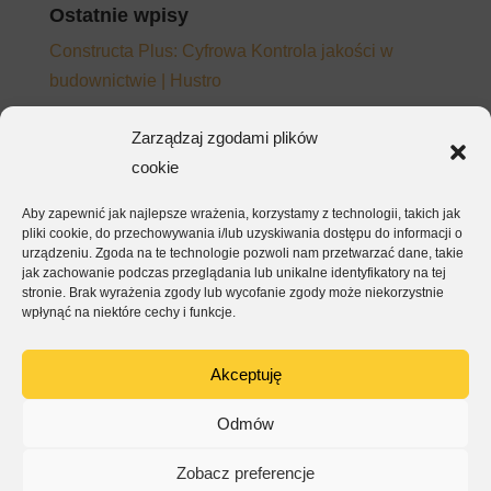
Ostatnie wpisy
Constructa Plus: Cyfrowa Kontrola jakości w
budownictwie | Hustro
Adopcja platformy CDE – dlaczego zespoły
Zarządzaj zgodami plików
wracają do e-maila mimo wdrożonego systemu
cookie
Jak napisać wymagania do platformy CDE, które
Aby zapewnić jak najlepsze wrażenia, korzystamy z technologii, takich jak
będą działać – nie tylko na papierze
pliki cookie, do przechowywania i/lub uzyskiwania dostępu do informacji o
EKSA – kontrola jakości i raporty dla inwestora w
urządzeniu. Zgoda na te technologie pozwoli nam przetwarzać dane, takie
jak zachowanie podczas przeglądania lub unikalne identyfikatory na tej
jednej aplikacji
stronie. Brak wyrażenia zgody lub wycofanie zgody może niekorzystnie
wpłynąć na niektóre cechy i funkcje.
ArmetBis – kompletacja, montaż i odbiór w jednej
aplikacji
Akceptuję
Najnowsze komentarze
Odmów
Zobacz preferencje