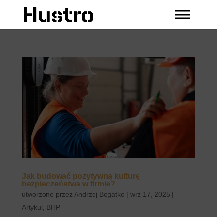
Jak budować pozytywną kulturę
bezpieczeństwa w firmie?
utworzone przez
Andrzej Bogatko
|
wrz 17, 2025
|
Artykul
,
BHP